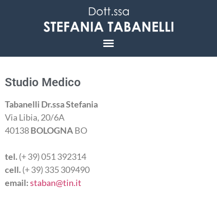
LA VITA DELLA DONNA
Studio Medico
Tabanelli Dr.ssa Stefania
Via Libia, 20/6A
40138
BOLOGNA
BO
tel.
(+ 39) 051 392314
cell.
(+ 39) 335 309490
email:
staban@tin.it